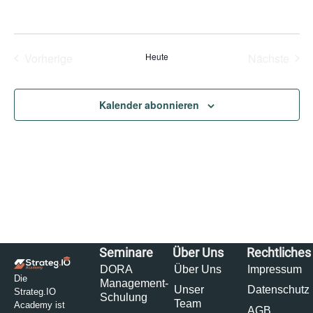
Naviga
Veranstaltungen
Vera
Vorherige
Heute
Nächste
Kalender abonnieren
Seminare
Über Uns
Rechtliches
DORA
Über Uns
Impressum
Die
Management-
Unser
Datenschutz
Strateg.IO
Schulung
Team
Academy ist
AGB