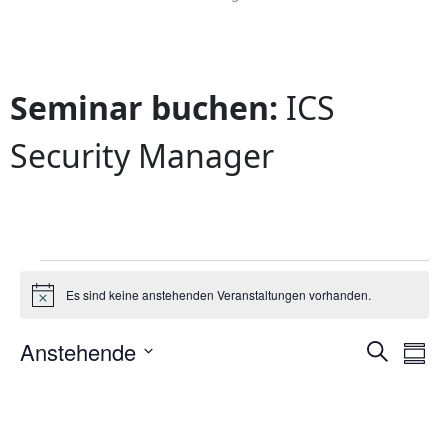
Seminar buchen:
ICS
Security Manager
Es sind keine anstehenden Veranstaltungen vorhanden.
Hinweis
Verans
Ve
Anstehende
Suche
Zusa
Ans
Datum
Suche
auswählen.
Na
und
Ansich