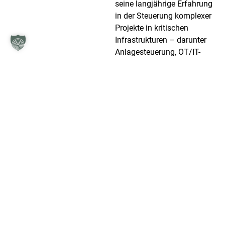
seine langjährige Erfahrung
in der Steuerung komplexer
Projekte in kritischen
Infrastrukturen – darunter
Anlagesteuerung, OT/IT-
Integration und
Netzwerkarchitektur – stellt
Matthias sicher, dass
Organisationen hohe
Sicherheitsstandards
erreichen und diese
nachhaltig in ihre Prozesse
integrieren. So sorgt er
dafür, dass Unternehmen in
den Bereichen
Informationssicherheit und
Krisenbewältigung
zukunftssicher
aufgestellt sind.