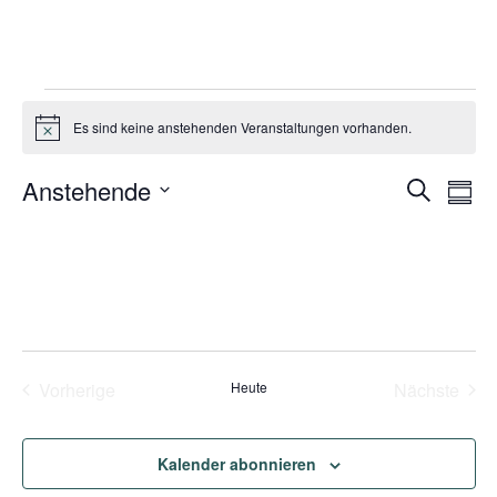
Es sind keine anstehenden Veranstaltungen vorhanden.
Hinweis
Verans
Ve
Anstehende
Suche
Zusa
Ans
Datum
Suche
auswählen.
Na
und
Ansich
Naviga
Veranstaltungen
Vera
Vorherige
Heute
Nächste
Kalender abonnieren