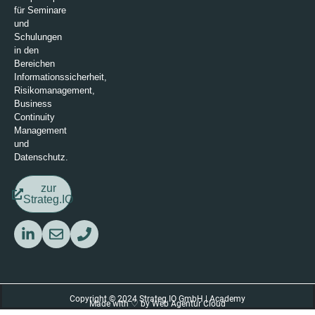
für Seminare
und
Schulungen
in den
Bereichen
Informationssicherheit,
Risikomanagement,
Business
Continuity
Management
und
Datenschutz.
zur
Strateg.IO
Copyright © 2024 Strateg.IO GmbH | Academy
Made with ♡ by
Web Agentur Cloud