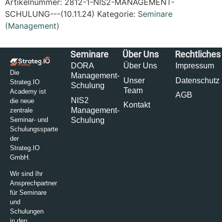
Artikelnummer:
2812-1-NIS2-MANAGEMENT-
SCHULUNG---(10.11.24)
Kategorie:
Seminare
(Management)
Seminare
Über Uns
Rechtliches
DORA
Über Uns
Impressum
Die
Management-
Unser
Datenschutz
Strateg.IO
Schulung
Team
Academy ist
AGB
NIS2
die neue
Kontakt
Management-
zentrale
Schulung
Seminar- und
Schulungssparte
der
Strateg.IO
GmbH.
Wir sind Ihr
Ansprechpartner
für Seminare
und
Schulungen
in den