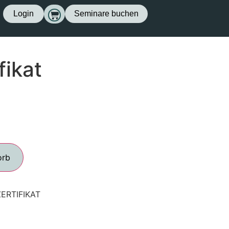
Login
Seminare buchen
fikat
orb
ZERTIFIKAT